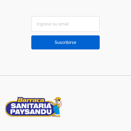
E
m
a
i
Suscribirse
l
*