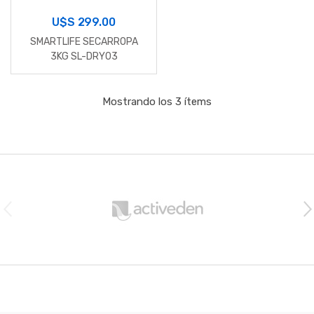
U$S
299.00
SMARTLIFE SECARROPA
3KG SL-DRY03
Mostrando los 3 ítems
B
r
a
n
d
s