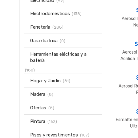
Electricidad
(99)
Electrodomésticos
(138)
Aerosol
Ne
Ferretería
(288)
Garantia Inca
(0)
Aerosol
Herramientas eléctricas y a
Acrílica
batería
(180)
Hogar y Jardin
(81)
Aerosol R
Madera
(8)
Ofertas
(8)
Esmalte en
Pintura
(162)
Ult
Pisos y revestimientos
(107)