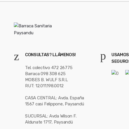
CONSULTAS? LLÁMENOS!
USAMOS
SEGURO
Tel. colectivo 472 26775
Barraca 098 308 625
MOISES B. WULF S.R.L
RUT: 12.011.198.0012
CASA CENTRAL: Avda. España
1567 casi Felippone, Paysandú
SUCURSAL: Avda Wilson F.
Aldunate 1717, Paysandú