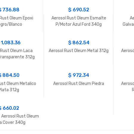
$
736.88
$
690.52
 Rust Oleum Epoxi
Aerosol Rust Oleum Esmalte
Ae
gro/Blanco
P/Motor Azul Ford 340g
Galva
$
1,083.36
$
862.54
 Rust Oleum Laca
Aerosol Rust Oleum Metal 312g
Aeroso
 Transparente 312g
$
884.50
$
972.34
ust Oleum Metalico
Aerosol Rust Oleum Piedra
Aeroso
Plata 312g
$
660.02
 Aerosol Rust Oleum
ra Cover 340g