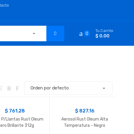
tacto
Tu Carrito
0
$ 0.00
$
761.28
$
827.16
l P/Llantas Rust Oleum
Aerosol Rust Oleum Alta
ero Brillante 312g
Temperatura – Negro