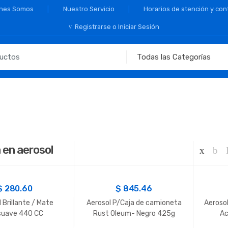
nes Somos
Nuestro Servicio
Horarios de atención y con
Registrarse o Iniciar Sesión
 en aerosol
$
280.60
$
845.46
 Brillante / Mate
Aerosol P/Caja de camioneta
Aeroso
suave 440 CC
Rust Oleum- Negro 425g
Ac