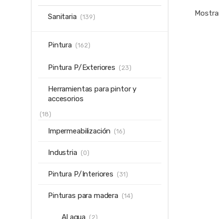
Mostra
Sanitaria
(139)
Pintura
(162)
Pintura P/Exteriores
(23)
Herramientas para pintor y
accesorios
(18)
Impermeabilización
(16)
Industria
(0)
Pintura P/Interiores
(31)
Pinturas para madera
(14)
Al agua
(2)