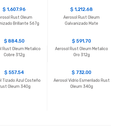
$
1,607.96
$
1,212.68
rosol Rust Oleum
Aerosol Rust Oleum
nizado Brillante 567g
Galvanizado Mate
$
884.50
$
591.70
l Rust Oleum Metalico
Aerosol Rust Oleum Metalico
Cobre 312g
Oro 312g
$
557.54
$
732.00
l Tizado Azul Costeño
Aerosol Vidrio Esmerilado Rust
Rust Oleum 340g
Oleum 340g