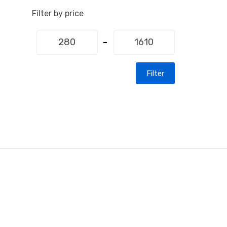
Filter by price
Filter
B
r
a
n