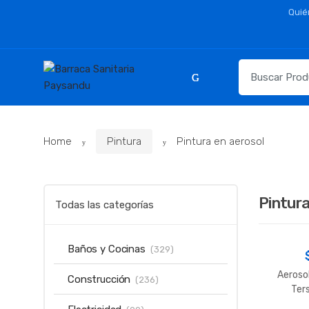
Skip
Skip
Quié
to
to
navigation
content
Resultados
para:
Home
Pintura
Pintura en aerosol
Pintura
Todas las categorías
Baños y Cocinas
(329)
Aerosol
Construcción
(236)
Ter