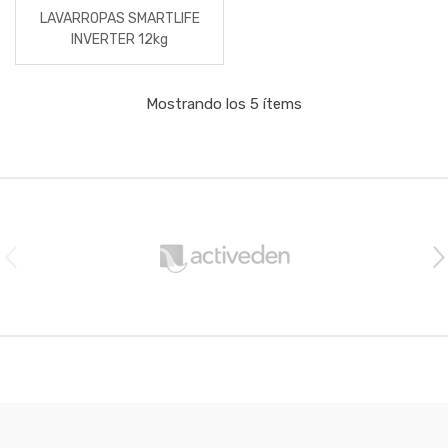
LAVARROPAS SMARTLIFE
INVERTER 12kg
Mostrando los 5 ítems
B
r
a
n
d
s
C