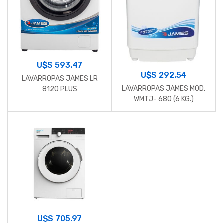
U$S
593.47
U$S
292.54
LAVARROPAS JAMES LR
LAVARROPAS JAMES MOD.
8120 PLUS
WMTJ- 680 (6 KG.)
U$S
705.97