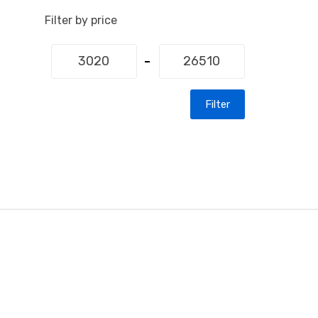
Filter by price
Filter
B
r
a
n