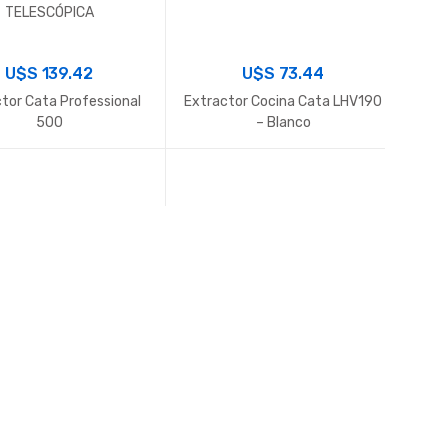
TELESCÓPICA
U$S
139.42
U$S
73.44
tor Cata Professional
Extractor Cocina Cata LHV190
500
– Blanco