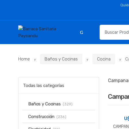
Skip
Skip
Quié
to
to
navigation
content
Resultados
para:
Home
Baños y Cocinas
Cocina
C
Campanas 
Todas las categorías
Campan
Baños y Cocinas
(329)
Construcción
(236)
U
CAMPANA