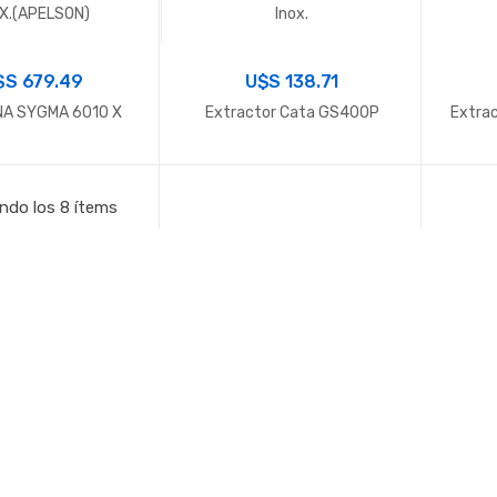
X.(APELSON)
Inox.
$S
679.49
U$S
138.71
A SYGMA 6010 X
Extractor Cata GS400P
Extrac
ndo los 8 ítems