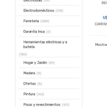
Electricidad
(99)
INO
Electrodomésticos
(138)
U
Ferretería
(288)
CAMPAN
Garantia Inca
(0)
Herramientas eléctricas y a
Mostra
batería
(180)
Hogar y Jardin
(81)
Madera
(8)
Ofertas
(8)
Pintura
(162)
Pisos y revestimientos
(107)