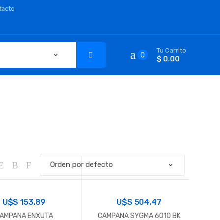
tacto
Tu Carrito
0
$ 0.00
U$S
153.89
U$S
504.47
AMPANA ENXUTA
CAMPANA SYGMA 6010 BK