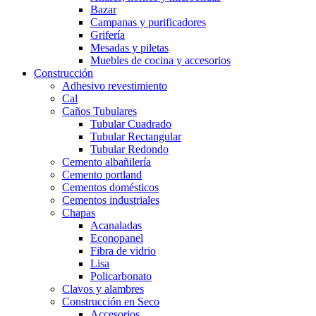
Bazar
Campanas y purificadores
Grifería
Mesadas y piletas
Muebles de cocina y accesorios
Construcción
Adhesivo revestimiento
Cal
Caños Tubulares
Tubular Cuadrado
Tubular Rectangular
Tubular Redondo
Cemento albañilería
Cemento portland
Cementos domésticos
Cementos industriales
Chapas
Acanaladas
Econopanel
Fibra de vidrio
Lisa
Policarbonato
Clavos y alambres
Construcción en Seco
Accesorios