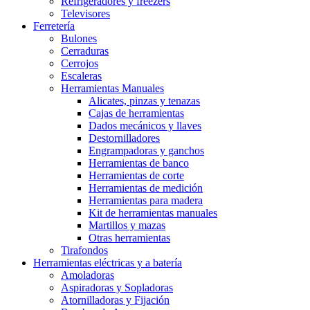
Refrigeradores y freezers
Televisores
Ferretería
Bulones
Cerraduras
Cerrojos
Escaleras
Herramientas Manuales
Alicates, pinzas y tenazas
Cajas de herramientas
Dados mecánicos y llaves
Destornilladores
Engrampadoras y ganchos
Herramientas de banco
Herramientas de corte
Herramientas de medición
Herramientas para madera
Kit de herramientas manuales
Martillos y mazas
Otras herramientas
Tirafondos
Herramientas eléctricas y a batería
Amoladoras
Aspiradoras y Sopladoras
Atornilladoras y Fijación