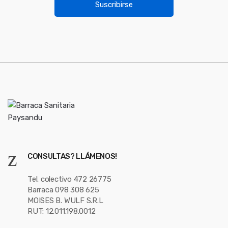
u
i
Suscribirse
l
s
*
e
l
CONSULTAS? LLÁMENOS!
Tel. colectivo 472 26775
Barraca 098 308 625
MOISES B. WULF S.R.L
RUT: 12.011.198.0012