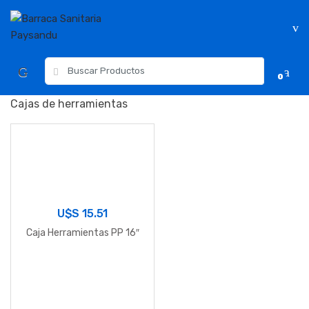
Skip
Skip
to
to
navigation
content
Resultados
0
para:
Cajas de herramientas
U$S
15.51
Caja Herramientas PP 16″