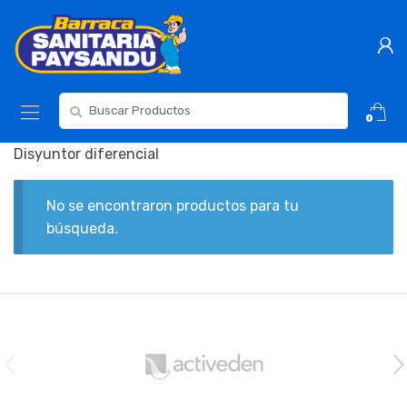
Skip
Skip
to
to
navigation
content
Resultados
0
para:
Disyuntor diferencial
No se encontraron productos para tu
búsqueda.
B
r
a