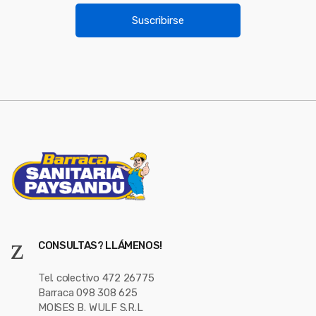
u
i
Suscribirse
l
s
*
e
l
CONSULTAS? LLÁMENOS!
Tel. colectivo 472 26775
Barraca 098 308 625
MOISES B. WULF S.R.L