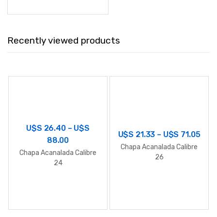
Recently viewed products
U$S
26.40
–
U$S
U$S
21.33
–
U$S
71.05
88.00
Chapa Acanalada Calibre
Chapa Acanalada Calibre
26
24