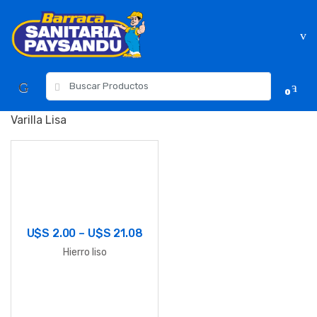
Skip
Skip
to
to
navigation
content
Resultados
0
para:
Varilla Lisa
U$S
2.00
–
U$S
21.08
Hierro liso