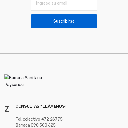
m
o
a
u
i
Suscribirse
l
s
*
e
l
CONSULTAS? LLÁMENOS!
Tel. colectivo 472 26775
Barraca 098 308 625