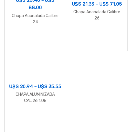
U$S
26.40
–
U$S
U$S
21.33
–
U$S
71.05
88.00
Chapa Acanalada Calibre
Chapa Acanalada Calibre
26
24
U$S
20.94
–
U$S
35.55
CHAPA ALUMINIZADA
CAL.26 1.08