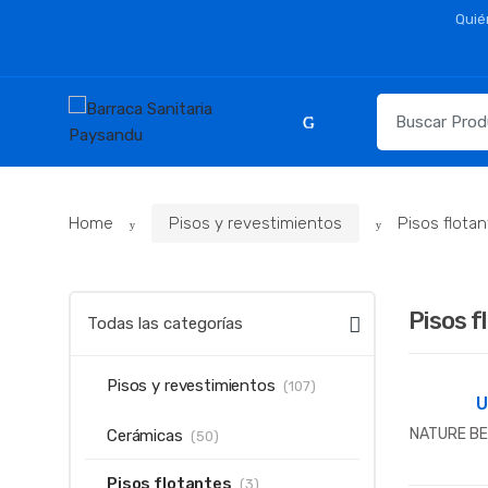
Skip
Skip
Quié
to
to
navigation
content
Resultados
para:
Home
Pisos y revestimientos
Pisos flota
Pisos f
Todas las categorías
Pisos y revestimientos
(107)
NATURE BE
Cerámicas
(50)
Pisos flotantes
(3)