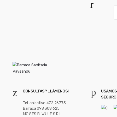
a
E
r
m
o
a
i
u
l
*
s
e
l
CONSULTAS? LLÁMENOS!
USAMOS
SEGURO
Tel. colectivo 472 26775
Barraca 098 308 625
MOISES B. WULF S.R.L