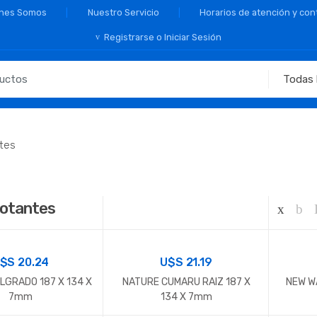
nes Somos
Nuestro Servicio
Horarios de atención y con
Registrarse o Iniciar Sesión
ntes
lotantes
U$S
20.24
U$S
21.19
LGRADO 187 X 134 X
NATURE CUMARU RAIZ 187 X
NEW W
7mm
134 X 7mm