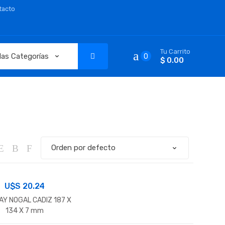
tacto
Tu Carrito
0
$ 0.00
U$S
20.24
AY NOGAL CADIZ 187 X
134 X 7 mm