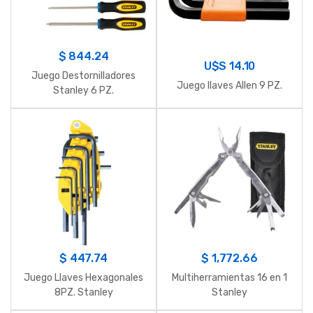
$
844.24
U$S
14.10
Juego Destornilladores
Juego llaves Allen 9 PZ.
Stanley 6 PZ.
$
447.74
$
1,772.66
Juego Llaves Hexagonales
Multiherramientas 16 en 1
8PZ. Stanley
Stanley