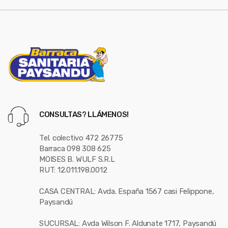
l
CONSULTAS? LLÁMENOS!
Tel. colectivo 472 26775
Barraca 098 308 625
MOISES B. WULF S.R.L
RUT: 12.011.198.0012
CASA CENTRAL: Avda. España 1567 casi Felippone,
Paysandú
SUCURSAL: Avda Wilson F. Aldunate 1717, Paysandú