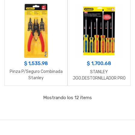
$
1,535.98
$
1,700.68
Pinza P/Seguro Combinada
STANLEY
Stanley
JGO.DESTORNILLADOR PRO
6 PZ. BLISTER
Mostrando los 12 ítems
B