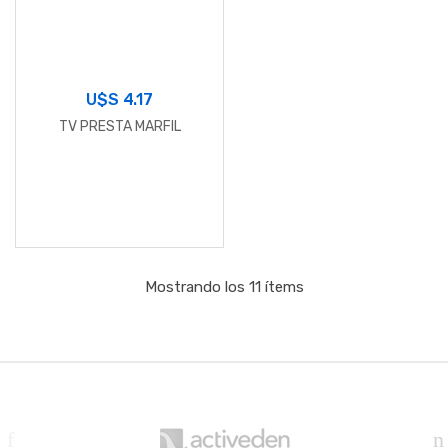
U$S
4.17
TV PRESTA MARFIL
Mostrando los 11 ítems
B
r