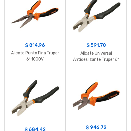
$
814.96
$
591.70
Alicate Punta Fina Truper
Alicate Universal
6″ 1000V
Antideslizante Truper 6″
T200-6
$
946.72
$
684.42