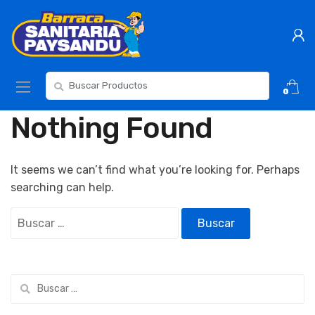
Skip
Skip
to
to
navigation
content
Resultados
0
para:
Nothing Found
It seems we can’t find what you’re looking for. Perhaps
searching can help.
Buscar:
Buscar: