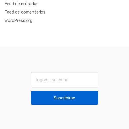
Feed de entradas
Feed de comentarios
WordPress.org
E
m
a
i
Suscribirse
l
*