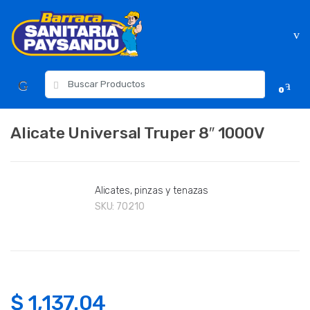
Skip
Skip
to
to
navigation
content
Resultados
0
para:
Alicate Universal Truper 8″ 1000V
Alicates, pinzas y tenazas
SKU:
70210
$
1,137.04