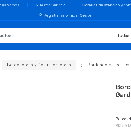
nes Somos
Nuestro Servicio
Horarios de atención y con
Registrarse o Iniciar Sesión
Bordeadoras y Desmalezadoras
Bordeadora Eléctrica
Bord
Gard
Bordead
SKU:
61