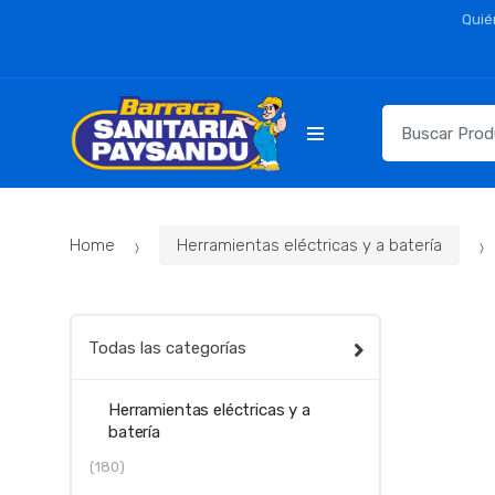
Skip
Skip
Quié
to
to
navigation
content
Resultados
para:
Home
Herramientas eléctricas y a batería
Todas las categorías
Herramientas eléctricas y a
batería
(180)