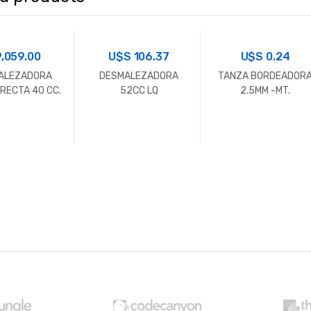
9,059.00
U$S
106.37
U$S
0.24
ALEZADORA
DESMALEZADORA
TANZA BORDEADOR
RECTA 40 CC.
52CC LQ
2.5MM -MT.