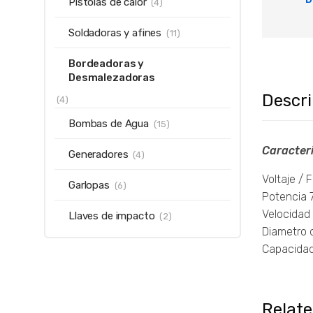
Pistolas de calor
(4)
Soldadoras y afines
(11)
Bordeadoras y
Desmalezadoras
Descr
(4)
Bombas de Agua
(15)
Caracteri
Generadores
(4)
Voltaje /
Garlopas
(6)
Potencia
Velocidad
Llaves de impacto
(2)
Diametro 
Capacidad
Relat