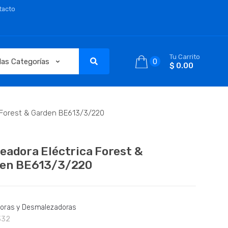
tacto
Tu Carrito
0
$ 0.00
 Forest & Garden BE613/3/220
eadora Eléctrica Forest &
en BE613/3/220
oras y Desmalezadoras
332