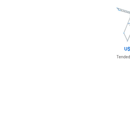
U
Tended