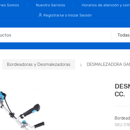
nes Somos
Nuestro Servicio
Horarios de atención y con
Registrarse o Iniciar Sesión
Bordeadoras y Desmalezadoras
DESMALEZADORA GAM
DES
CC.
Bordead
SKU:
01