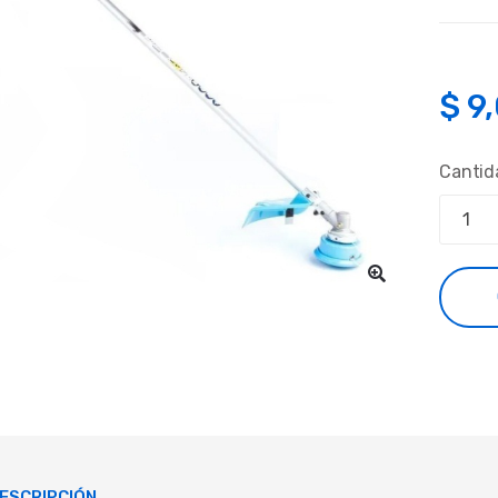
$
9
Cantid
ESCRIPCIÓN