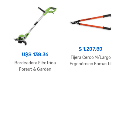
Tijer
$
1,207.80
U$S
138.36
Tijera Cerco M/Largo
Bordeadora Eléctrica
Ergonómico Famastil
Forest & Garden
BE613/3/220