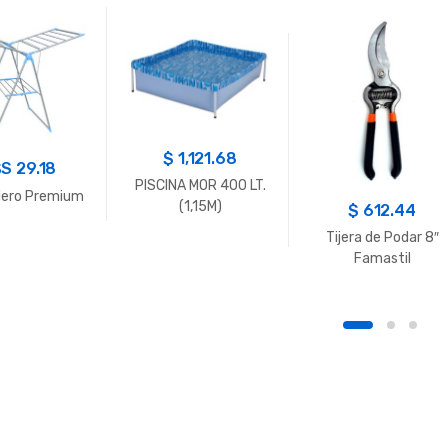
$
1,121.68
$S
29.18
PISCINA MOR 400 LT.
ero Premium
(1,15M)
$
612.44
Tijera de Podar 8″
Famastil