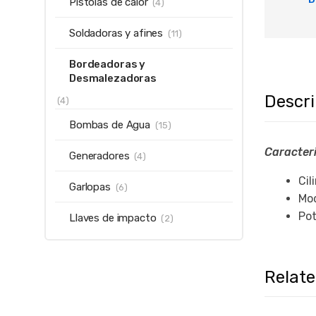
Pistolas de calor
(4)
Soldadoras y afines
(11)
Bordeadoras y
Desmalezadoras
Descr
(4)
Bombas de Agua
(15)
Caracteri
Generadores
(4)
Cil
Garlopas
(6)
Mod
Pot
Llaves de impacto
(2)
Relat