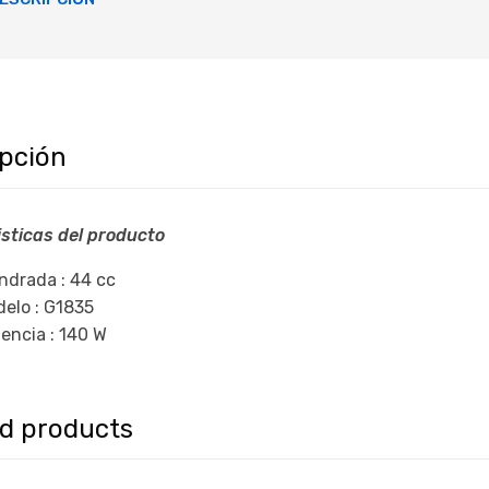
ipción
sticas del producto
indrada : 44 cc
elo : G1835
encia : 140 W
ed products