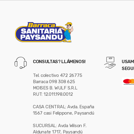
e
l
CONSULTAS? LLÁMENOS!
USAM
SEGU
Tel. colectivo 472 26775
Barraca 098 308 625
MOISES B. WULF S.R.L
RUT: 12.011.198.0012
CASA CENTRAL: Avda. España
1567 casi Felippone, Paysandú
SUCURSAL: Avda Wilson F.
Aldunate 1717, Paysandú