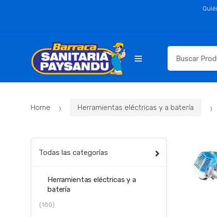
Skip
Skip
Quié
to
to
navigation
content
Resultados
para:
Home
Herramientas eléctricas y a batería
Todas las categorías
Herramientas eléctricas y a
batería
(180)