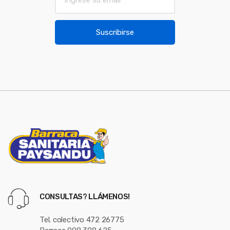
m
o
a
u
i
Suscribirse
l
s
*
e
l
CONSULTAS? LLÁMENOS!
Tel. colectivo 472 26775