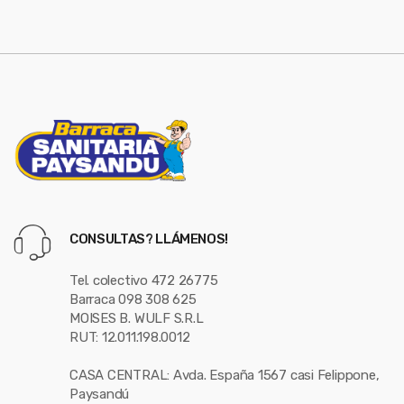
e
l
CONSULTAS? LLÁMENOS!
Tel. colectivo 472 26775
Barraca 098 308 625
MOISES B. WULF S.R.L
RUT: 12.011.198.0012
CASA CENTRAL: Avda. España 1567 casi Felippone,
Paysandú