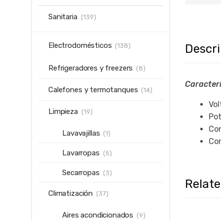
Sanitaria
(139)
Electrodomésticos
Descr
(138)
Refrigeradores y freezers
(8)
Caracteri
Calefones y termotanques
(14)
Vol
Limpieza
(19)
Po
Co
Lavavajillas
(1)
Cor
Lavarropas
(5)
Secarropas
(3)
Relat
Climatización
(37)
Aires acondicionados
(9)