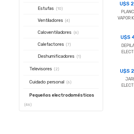
U$S
2
Estufas
(10)
PLANC
VAPOR 
Ventiladores
(4)
KS-PV
Caloventiladores
(6)
U$S
4
Calefactores
(7)
DEPIL
ELECT
Deshumificadores
(1)
MONDIA
0
Televisores
(2)
U$S
2
JAR
Cuidado personal
(6)
ELECT
KASSEL 
Pequeños electrodomésticos
KS-JA
(46)