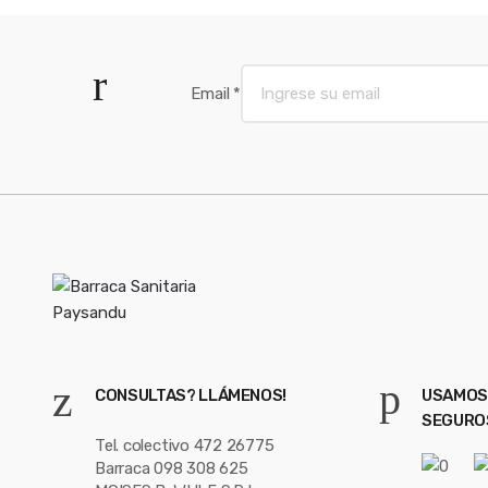
s
e
l
Email
*
CONSULTAS? LLÁMENOS!
USAMOS
SEGURO
Tel. colectivo 472 26775
Barraca 098 308 625