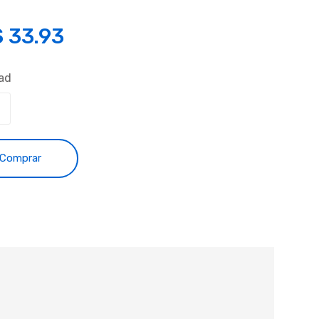
S
33.93
ad
Comprar