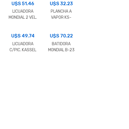
U$S
51.46
U$S
32.23
LICUADORA
PLANCHA A
MONDIAL 2 VEL.
VAPOR KS-
NL-26
PV1400
U$S
49.74
U$S
70.22
LICUADORA
BATIDORA
C/PIC. KASSEL
MONDIAL B-23
KS-LCP 2000