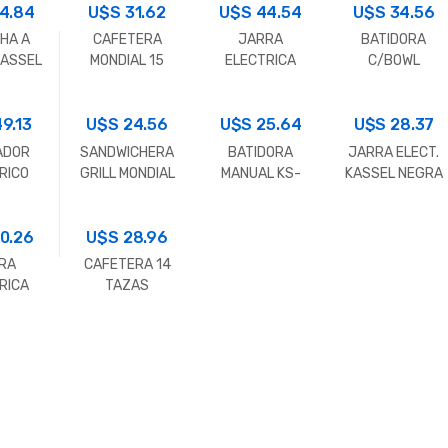
4.84
U$S
31.62
U$S
44.54
U$S
34.56
HA A
CAFETERA
JARRA
BATIDORA
KASSEL
MONDIAL 15
ELECTRICA
C/BOWL
1200
TAZAS C-09
1.70 LT. VIDRIO
KASSEL KS-
7728
BB150
9.13
U$S
24.56
U$S
25.64
U$S
220V/50H
28.37
ADOR
SANDWICHERA
BATIDORA
JARRA ELECT.
RICO
GRILL MONDIAL
MANUAL KS-
KASSEL NEGRA
L DP-
S-12
BM100 220V/
KS- JAR1700
4
50H
220V
0.26
U$S
28.96
RA
CAFETERA 14
RICA
TAZAS
1 LITRO
MONDIAL C-03
R 1L