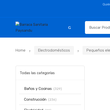
Skip
Skip
Quié
to
to
navigation
content
Resultados
para:
Home
Electrodomésticos
Pequeños ele
Todas las categorías
Baños y Cocinas
(329)
Construcción
(236)