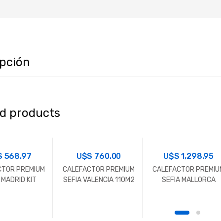
ipción
ed products
S
568.97
U$S
760.00
U$S
1,298.95
CTOR PREMIUM
CALEFACTOR PREMIUM
CALEFACTOR PREMIU
 MADRID KIT
SEFIA VALENCIA 110M2
SEFIA MALLORCA
UIDO 55M2
200M2