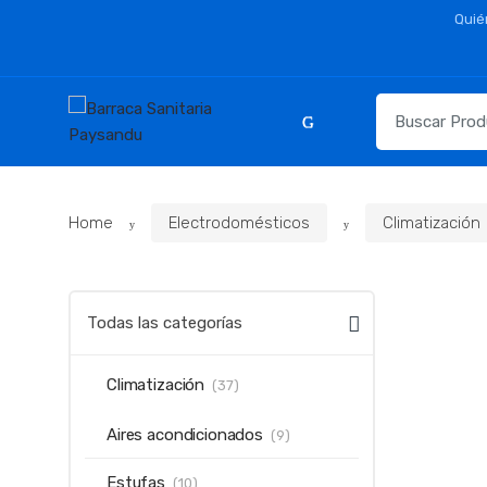
Skip
Skip
Quié
to
to
navigation
content
Resultados
para:
Home
Electrodomésticos
Climatización
Todas las categorías
Climatización
(37)
Aires acondicionados
(9)
Estufas
(10)