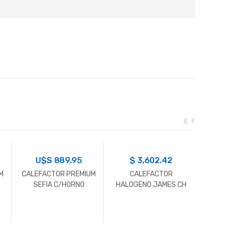
U$S
889.95
$
3,602.42
U
M
CALEFACTOR PREMIUM
CALEFACTOR
KIT 
SEFIA C/HORNO
HALOGENO JAMES CH
INOX. 
ALMERIA 110M2
1200W