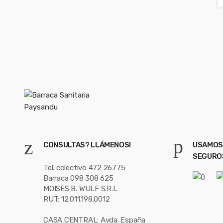
o
a
i
u
l
*
s
e
l
CONSULTAS? LLÁMENOS!
USAMOS
SEGURO
Tel. colectivo 472 26775
Barraca 098 308 625
MOISES B. WULF S.R.L
RUT: 12.011.198.0012
CASA CENTRAL: Avda. España