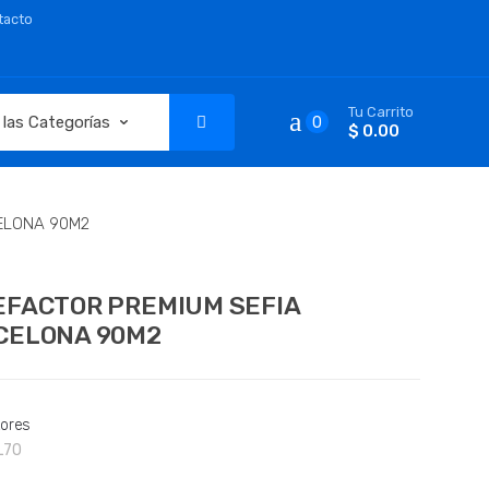
tacto
Tu Carrito
0
$ 0.00
ELONA 90M2
EFACTOR PREMIUM SEFIA
CELONA 90M2
tores
L70