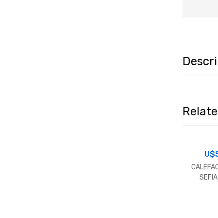
Descr
Relat
U$
CALEFA
SEFIA
INCL