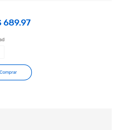
S
689.97
ad
Comprar