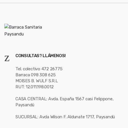
l
CONSULTAS? LLÁMENOS!
Tel. colectivo 472 26775
Barraca 098 308 625
MOISES B. WULF S.R.L
RUT: 12.011.198.0012
CASA CENTRAL: Avda. España 1567 casi Felippone,
Paysandú
SUCURSAL: Avda Wilson F. Aldunate 1717, Paysandú