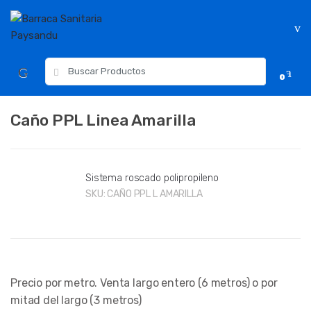
Skip
Skip
to
to
navigation
content
Resultados
0
para:
Caño PPL Linea Amarilla
Sistema roscado polipropileno
SKU:
CAÑO PPL L AMARILLA
Precio por metro. Venta largo entero (6 metros) o por
mitad del largo (3 metros)