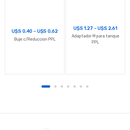
U$S
1.27
–
U$S
2.61
U$S
0.40
–
U$S
0.62
Adaptador M para tanque
Buje c/Reduccion PPL
PPL
B
r