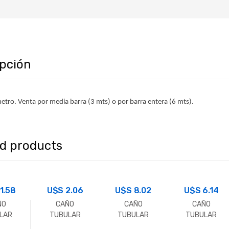
ipción
etro. Venta por media barra (3 mts) o por barra entera (6 mts).
ed products
11.58
U$S
2.06
U$S
8.02
U$S
6.14
ÑO
CAÑO
CAÑO
CAÑO
LAR
TUBULAR
TUBULAR
TUBULAR
RADO
CUADRADO
CUADRADO
CUADRADO