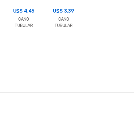
50X50X1.6
30X30X2.0
U$S
(Metro)
4.45
U$S
(Metro)
3.39
CAÑO
CAÑO
TUBULAR
TUBULAR
CUADRADO
CUADRADO
40X40X2.0
40X40X1.6
(Metro)
(Metro)