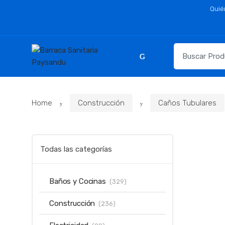
Skip
Skip
Quié
to
to
navigation
content
Resultados
para:
Home
Construcción
Caños Tubulares
Todas las categorías
Baños y Cocinas
(329)
Construcción
(236)