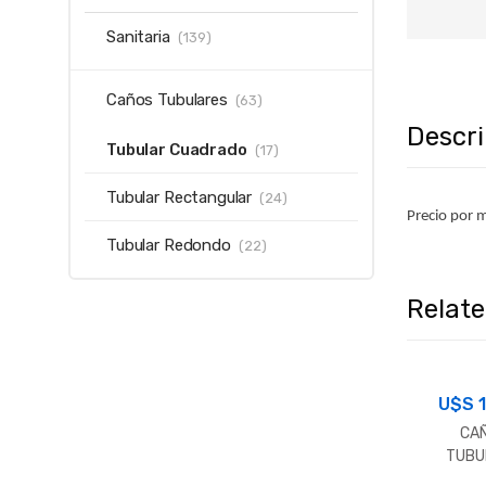
Sanitaria
(139)
Caños Tubulares
(63)
Descr
Tubular Cuadrado
(17)
Tubular Rectangular
(24)
Precio por m
Tubular Redondo
(22)
Relat
U$S
CA
TUBU
CUAD