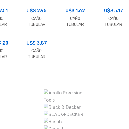
0X2.0
25X25X1.6
70X70X2.0
70X70X1.6
ro)
2.51
U$S
(Metro)
2.95
U$S
(Metro)
1.62
U$S
(Metro)
5.17
ÑO
CAÑO
CAÑO
CAÑO
LAR
TUBULAR
TUBULAR
TUBULAR
RADO
CUADRADO
CUADRADO
CUADRADO
X1.6
35X35X1.6
20X20X1.6
60X60X1.6
ro)
9.20
U$S
(Metro)
3.87
(Metro)
(Metro)
ÑO
CAÑO
LAR
TUBULAR
RADO
CUADRADO
X2.0
35X35X2.0
ro)
(Metro)