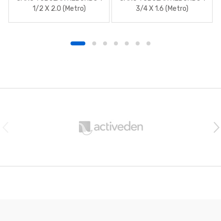
1/2 X 2.0 (Metro)
3/4 X 1.6 (Metro)
B
r
a
n
d
s
C