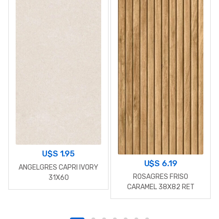
U$S
1.95
U$S
6.19
ANGELGRES CAPRI IVORY
ROSAGRES FRISO
31X60
CARAMEL 38X82 RET