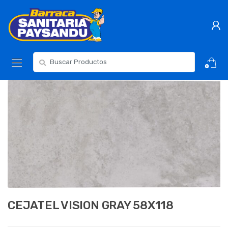
Skip
Skip
to
to
navigation
content
Resultados
0
para:
CEJATEL VISION GRAY 58X118