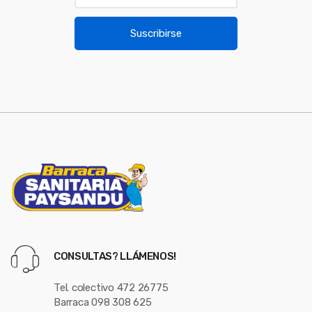
o
a
u
i
Suscribirse
l
s
*
e
l
CONSULTAS? LLÁMENOS!
Tel. colectivo 472 26775
Barraca 098 308 625