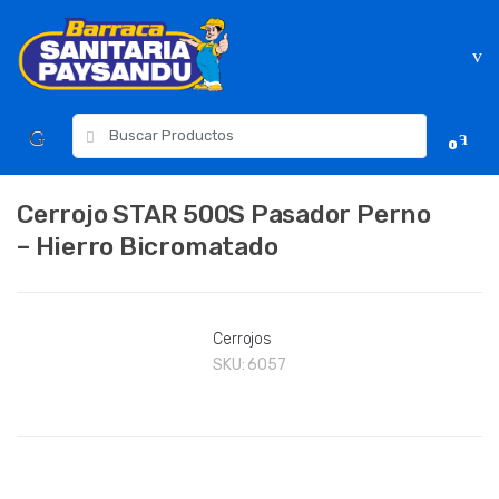
Skip
Skip
to
to
navigation
content
Resultados
0
para:
Cerrojo STAR 500S Pasador Perno
– Hierro Bicromatado
Cerrojos
SKU:
6057