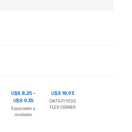
U$S
8.25
–
U$S
18.93
U$S
9.35
CINTA P/YESO
FLEX CORNER
Espaciador y
30.50 MT.
nivelador