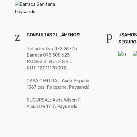
CONSULTAS? LLÁMENOS!
USAMOS
SEGURO
Tel. colectivo 472 26775
Barraca 098 308 625
MOISES B. WULF S.R.L
RUT: 12.011.198.0012
CASA CENTRAL: Avda. España
1567 casi Felippone, Paysandú
SUCURSAL: Avda Wilson F.
Aldunate 1717, Paysandú