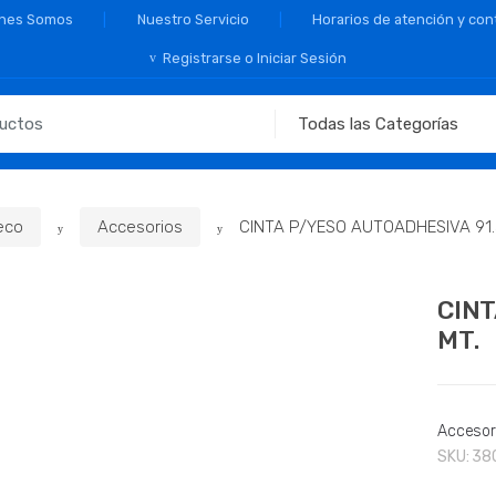
nes Somos
Nuestro Servicio
Horarios de atención y con
Registrarse o Iniciar Sesión
eco
Accesorios
CINTA P/YESO AUTOADHESIVA 91.
🔍
CINT
MT.
Accesor
SKU:
38