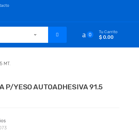
tacto
Tu Carrito
0
$ 0.00
5 MT.
A P/YESO AUTOADHESIVA 91.5
ios
073