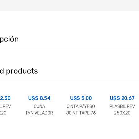
ipción
ed products
2.30
U$S
8.54
U$S
5.00
U$S
20.67
L REV
CUÑA
CINTA P/YESO
PLASBIL REV
X20
P/NIVELADOR
JOINT TAPE 76
250X20
RIPADO
DE PISO
MT.
PAINEL RIPADO
GNO-
3D IPE-TABLA
LA