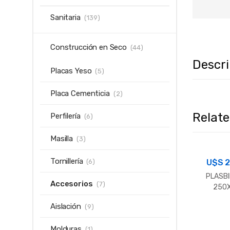
Sanitaria
(139)
Construcción en Seco
(44)
Descr
Placas Yeso
(5)
Placa Cementicia
(2)
Relat
Perfilería
(6)
Masilla
(3)
Tornillería
U$S
2
(6)
PLASBI
Accesorios
(7)
250
PAINEL 
Aislación
(9)
3D MO
TAB
Molduras
(1)