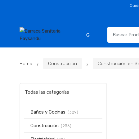
Skip
Skip
Quié
to
to
navigation
content
Resultados
para:
Home
Construcción
Construcción en S
Todas las categorías
Baños y Cocinas
(329)
Construcción
(236)