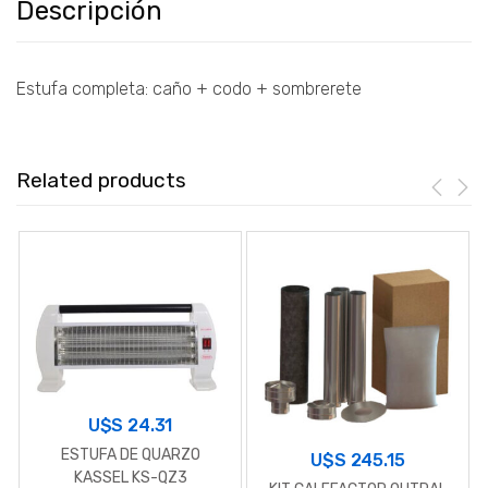
Descripción
Estufa completa: caño + codo + sombrerete
Related products
U$S
24.31
ESTUFA DE QUARZO
U$S
245.15
KASSEL KS-QZ3