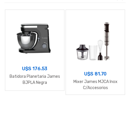
U$S
176.53
U$S
81.70
Batidora Planetaria James
Mixer James MJCA Inox
BJPLA Negra
C/Accesorios