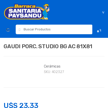
Skip
Skip
to
to
navigation
content
Resultados
0
para:
GAUDI PORC. STUDIO BG AC 81X81
Cerámicas
SKU:
402327
U$S
23.33