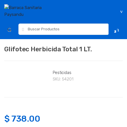
Skip
Skip
to
to
navigation
content
Resultados
2
para:
Glifotec Herbicida Total 1 LT.
Pesticidas
SKU:
54201
$
738.00