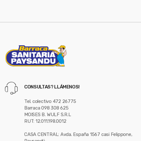
e
l
CONSULTAS? LLÁMENOS!
Tel. colectivo 472 26775
Barraca 098 308 625
MOISES B. WULF S.R.L
RUT: 12.011.198.0012
CASA CENTRAL: Avda. España 1567 casi Felippone,
Paysandú