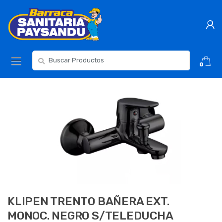
Skip
Skip
to
to
navigation
content
Resultados
0
para:
KLIPEN TRENTO BAÑERA EXT.
MONOC. NEGRO S/TELEDUCHA