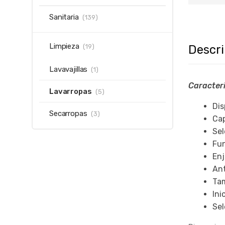
Sanitaria
(139)
Limpieza
Descr
(19)
Lavavajillas
(1)
Caracteri
Lavarropas
(5)
Dis
Secarropas
(3)
Cap
Sel
Fun
Enj
Ant
Tam
Ini
Sel