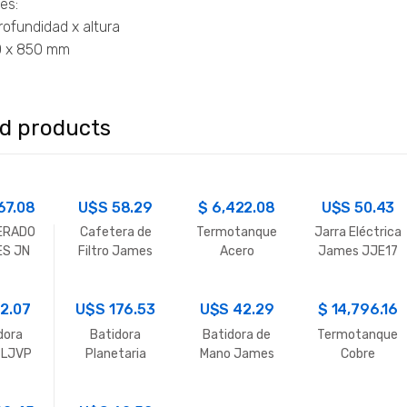
es:
rofundidad x altura
0 x 850 mm
ed products
67.08
U$S
58.29
$
6,422.08
U$S
50.43
ERADO
Cafetera de
Termotanque
Jarra Eléctrica
ES JN
Filtro James
Acero
James JJE17
NOX.
CFJ Blanca
Cuadrado
Inox
JAMES 20 LT.
2.07
U$S
176.53
U$S
42.29
$
14,796.16
dora
Batidora
Batidora de
Termotanque
 LJVP
Planetaria
Mano James
Cobre
nca
James BJPLA
BJM Blanca
Cuadrado
Negra
JAMES 20 LT.