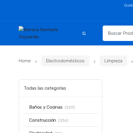
Skip
Skip
Quié
to
to
navigation
content
Resultados
para:
Home
Electrodomésticos
Limpieza
Todas las categorías
Baños y Cocinas
(329)
Construcción
(236)