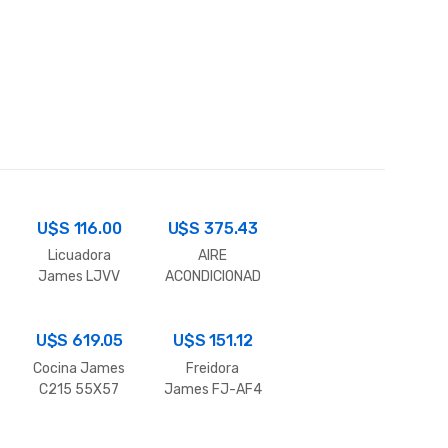
U$S
116.00
U$S
375.43
Licuadora
AIRE
James LJVV
ACONDICIONAD
Inox
O SPLIT JAMES
9000 BTU AS
U$S
619.05
U$S
151.12
Cocina James
Freidora
C215 55X57
James FJ-AF4
4G
Negra