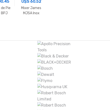
00.45
U$S
60.52
 de Pie
Mixer James
 BPJ
MJSA Inox
nca
S/Accesorios