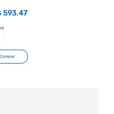
S
593.47
ad
Comprar