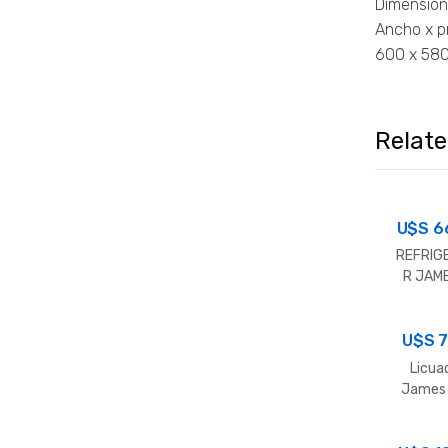
Dimension
Ancho x p
600 x 58
Relat
U$S
6
REFRIG
R JAM
400 I
U$S
7
Licua
James
Bla