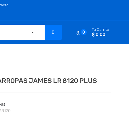
tacto
Tu Carrito
0
$ 0.00
ARROPAS JAMES LR 8120 PLUS
pas
38120