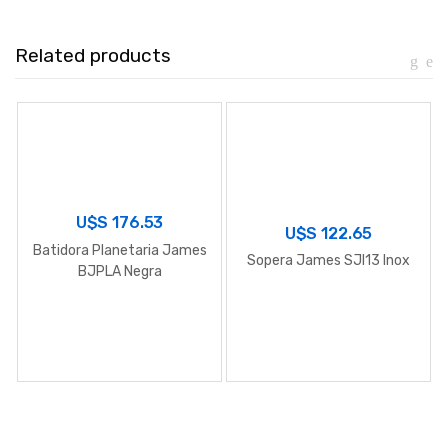
Related products
U$S
176.53
U$S
122.65
Batidora Planetaria James
Sopera James SJI13 Inox
BJPLA Negra