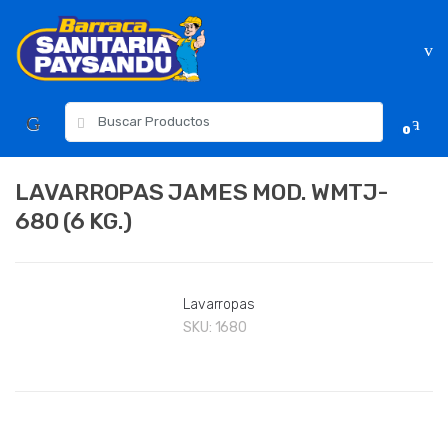
Skip
Skip
to
to
navigation
content
Resultados
0
para:
LAVARROPAS JAMES MOD. WMTJ-
680 (6 KG.)
Lavarropas
SKU:
1680