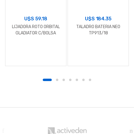
U$S
59.18
U$S
184.35
LIJADORA ROTO ORBITAL
TALADRO BATERIA NEO
GLADIATOR C/BOLSA
TP913/18
RECOLEC.LR605
B
r