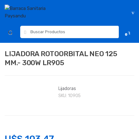
Skip
Skip
to
to
navigation
content
Resultados
0
para:
LIJADORA ROTOORBITAL NEO 125
MM.- 300W LR905
Lijadoras
SKU:
10905
U$S
103.47