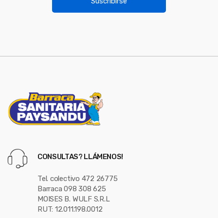
Suscribirse
l
s
*
e
l
CONSULTAS? LLÁMENOS!
Tel. colectivo 472 26775
Barraca 098 308 625
MOISES B. WULF S.R.L
RUT: 12.011.198.0012