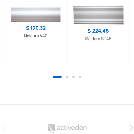
$
190.32
$
224.48
Moldura V40
Moldura ST45
B
r
a