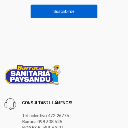
a
u
i
Suscribirse
l
s
*
e
l
CONSULTAS? LLÁMENOS!
Tel. colectivo 472 26775
Barraca 098 308 625
MOISES B. WULF S.R.L