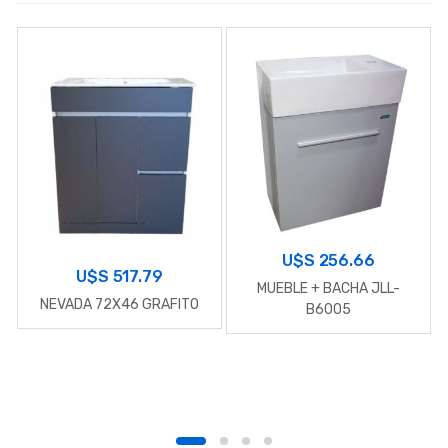
U$S
256.66
U$S
517.79
MUEBLE + BACHA JLL-
NEVADA 72X46 GRAFITO
B6005