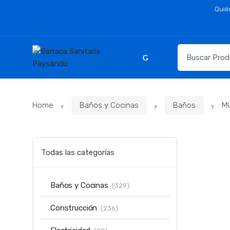
Skip
Skip
Quié
to
to
navigation
content
Resultados
para:
Home
Baños y Cocinas
Baños
M
Todas las categorías
Baños y Cocinas
(329)
Construcción
(236)