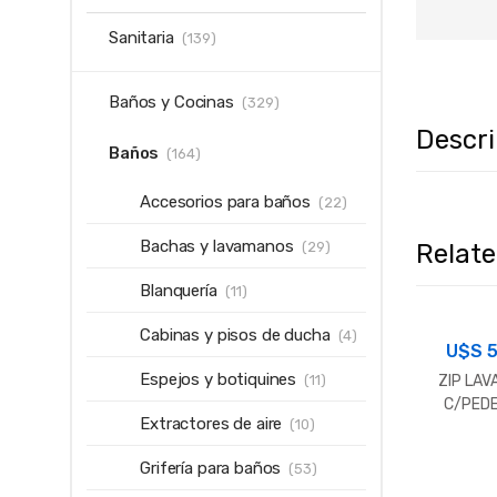
Sanitaria
(139)
Baños y Cocinas
(329)
Descr
Baños
(164)
Accesorios para baños
(22)
Bachas y lavamanos
Relat
(29)
Blanquería
(11)
Cabinas y pisos de ducha
(4)
U$S
5
Espejos y botiquines
(11)
ZIP LAV
C/PED
Extractores de aire
(10)
Grifería para baños
(53)