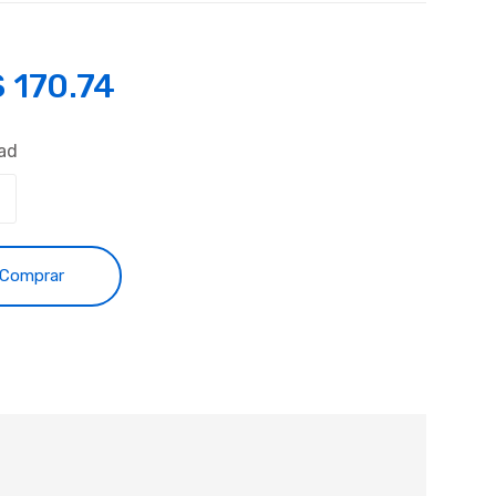
S
170.74
ad
Comprar