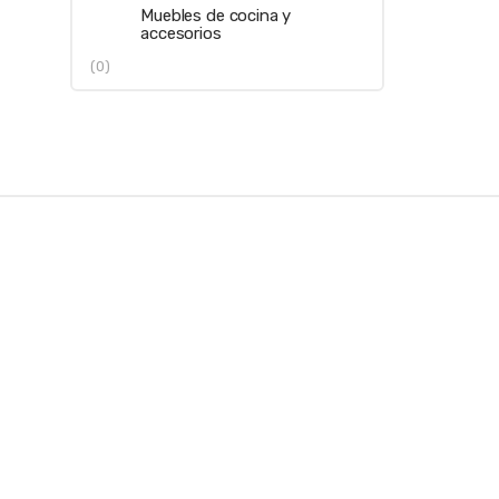
Muebles de cocina y
accesorios
(0)
B
r
a
n
d
s
C