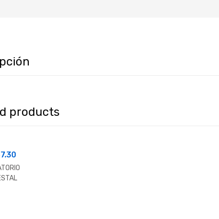
ipción
ed products
7.30
ATORIO
ESTAL