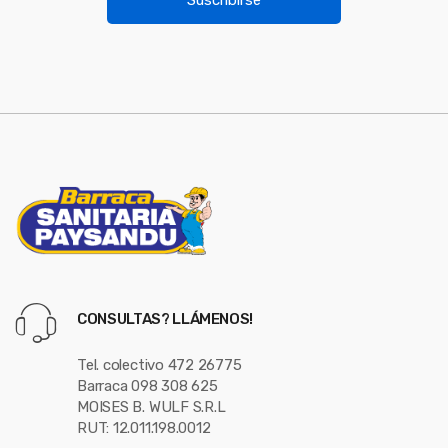
l
s
*
e
l
CONSULTAS? LLÁMENOS!
Tel. colectivo 472 26775
Barraca 098 308 625
MOISES B. WULF S.R.L
RUT: 12.011.198.0012