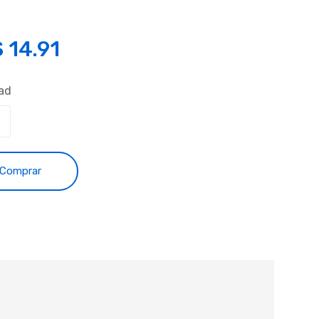
S
14.91
ad
Comprar