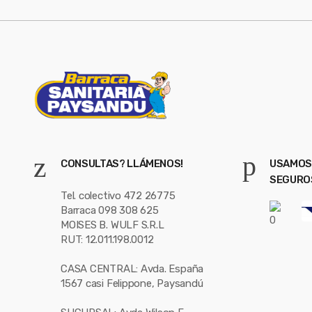
*
CONSULTAS? LLÁMENOS!
USAMOS
SEGURO
Tel. colectivo 472 26775
Barraca 098 308 625
MOISES B. WULF S.R.L
RUT: 12.011.198.0012
CASA CENTRAL: Avda. España
1567 casi Felippone, Paysandú