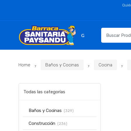
Skip
Skip
Quié
to
to
navigation
content
Resultados
para:
Home
Baños y Cocinas
Cocina
Todas las categorías
Baños y Cocinas
(329)
Construcción
(236)