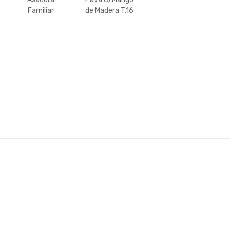
Familiar
de Madera T.16
39×28.5cm