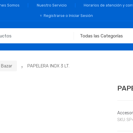
nes Somos
Nuestro Servicio
Horarios de atención y con
Registrarse o Iniciar Sesión
Bazar
PAPELERA INOX 3 LT.
PAPE
Accesor
SKU:
SP