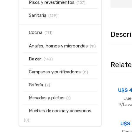
Pisos y revestimientos
(107)
Sanitaria
(139)
Cocina
Descr
(171)
Anafes, hornos y microondas
(11)
Bazar
(143)
Relat
Campanas y purificadores
(8)
Grifería
(7)
U$S
4
Mesadas y piletas
(1)
Jue
P/Lava
Muebles de cocina y accesorios
40
(0)
U$S
Cana