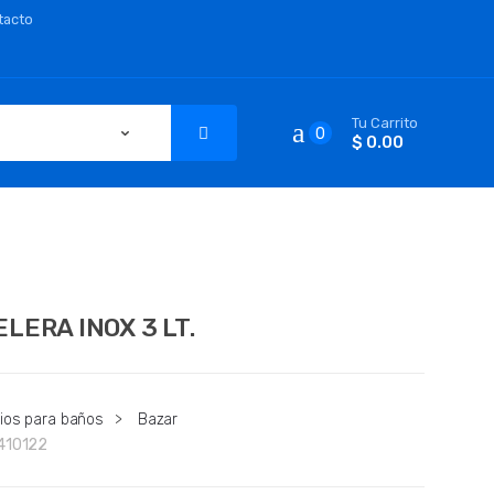
tacto
Tu Carrito
0
$ 0.00
LERA INOX 3 LT.
ios para baños
>
Bazar
410122