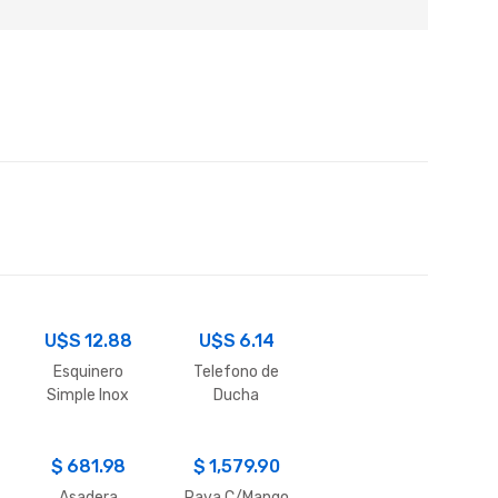
U$S
12.88
U$S
6.14
Esquinero
Telefono de
Simple Inox
Ducha
Regulable
$
681.98
$
1,579.90
Asadera
Pava C/Mango