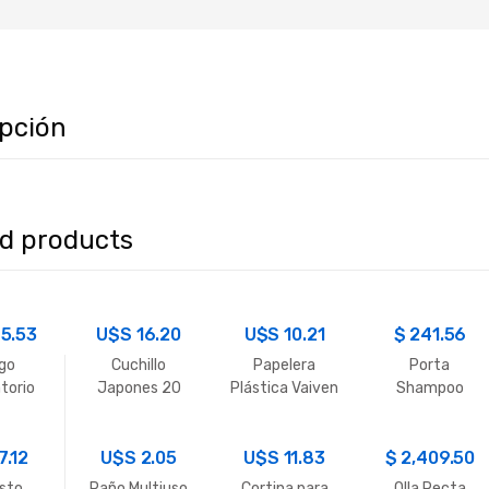
ipción
ed products
5.53
U$S
16.20
U$S
10.21
$
241.56
go
Cuchillo
Papelera
Porta
torio
Japones 20
Plástica Vaiven
Shampoo
MM
CM.
20L
Cromado
7.12
U$S
2.05
U$S
11.83
$
2,409.50
sto
Paño Multiuso
Cortina para
Olla Recta