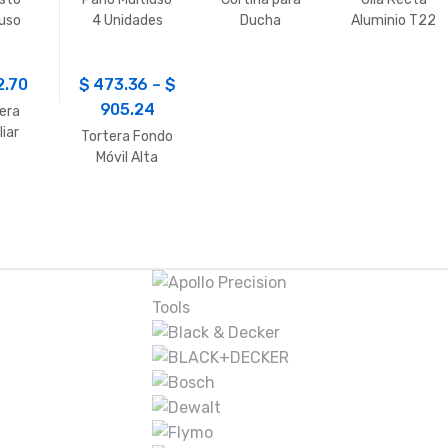
iuso
4 Unidades
Ducha
Aluminio T22
2.70
$
473.36
–
$
905.24
era
liar
Tortera Fondo
nde
Móvil Alta
9cm