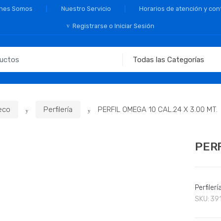
nes Somos
Nuestro Servicio
Horarios de atención y con
Registrarse o Iniciar Sesión
eco
Perfilería
PERFIL OMEGA 10 CAL.24 X 3.00 MT.
PERF
Perfilerí
SKU:
39