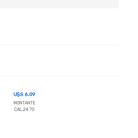
U$S
6.09
MONTANTE
CAL.24 70
MM.X 3.00 MT.