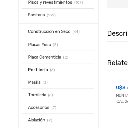
Pisos y revestimientos
(107)
Sanitaria
(139)
Construcción en Seco
Descr
(44)
Placas Yeso
(5)
Placa Cementicia
(2)
Relat
Perfilería
(6)
Masilla
(3)
U$S
Tornillería
(6)
MONT
CAL.2
Accesorios
MM.X 3.
(7)
Aislación
(9)