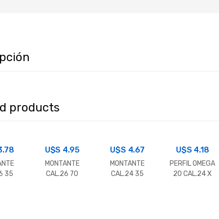
ipción
ed products
3.78
U$S
4.95
U$S
4.67
U$S
4.18
ANTE
MONTANTE
MONTANTE
PERFIL OMEGA
6 35
CAL.26 70
CAL.24 35
20 CAL.24 X
00 MT.
MM.X 3.00 MT.
MM.X 3.00 MT.
3.00 MT.