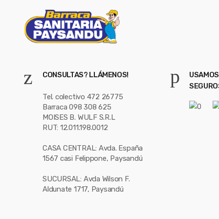
CONSULTAS? LLÁMENOS!
USAMOS
SEGURO
Tel. colectivo 472 26775
Barraca 098 308 625
MOISES B. WULF S.R.L
RUT: 12.011.198.0012
CASA CENTRAL: Avda. España
1567 casi Felippone, Paysandú
SUCURSAL: Avda Wilson F.
Aldunate 1717, Paysandú