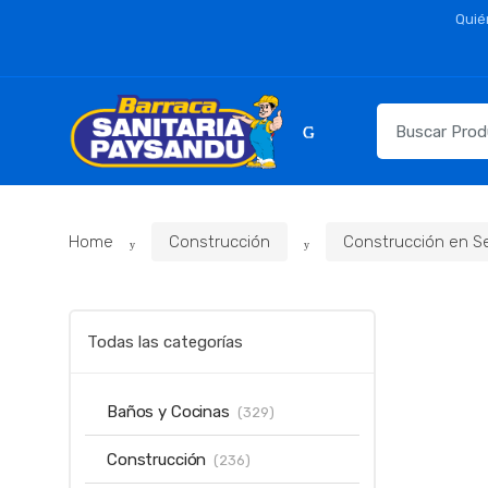
Skip
Skip
Quié
to
to
navigation
content
Resultados
para:
Home
Construcción
Construcción en S
Todas las categorías
Baños y Cocinas
(329)
Construcción
(236)