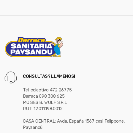
e
l
CONSULTAS? LLÁMENOS!
Tel. colectivo 472 26775
Barraca 098 308 625
MOISES B. WULF S.R.L
RUT: 12.011.198.0012
CASA CENTRAL: Avda. España 1567 casi Felippone,
Paysandú