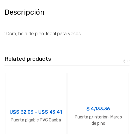
Descripción
10cm, hoja de pino. Ideal para yesos
Related products
$
4,133.36
U$S
32.03
–
U$S
43.41
Puerta p/interior- Marco
Puerta plgable PVC Caoba
de pino