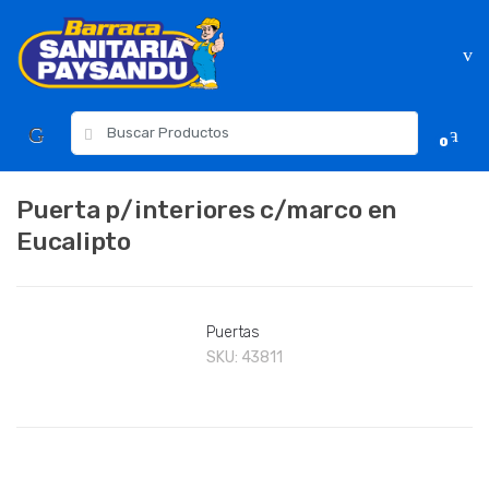
Skip
Skip
to
to
navigation
content
Resultados
0
para:
Puerta p/interiores c/marco en
Eucalipto
Puertas
SKU:
43811