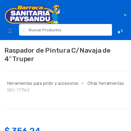
Skip
Skip
to
to
navigation
content
Resultados
0
para:
Raspador de Pintura C/Navaja de
4″ Truper
Herramientas para pintor y accesorios
>
Otras herramientas
SKU:
771162
$
356.24