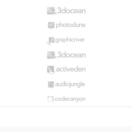
C
a
r
o
u
s
e
l