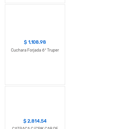
$
1,108.98
Cuchara Forjada 6″ Truper
$
2,814.54
CATRACA C/CRIK CAB.DE