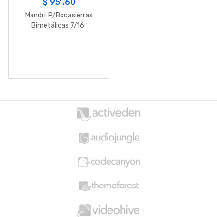
$
951.60
Mandril P/Bocasierras
Bimetálicas 7/16″
B
r
a
n
d
s