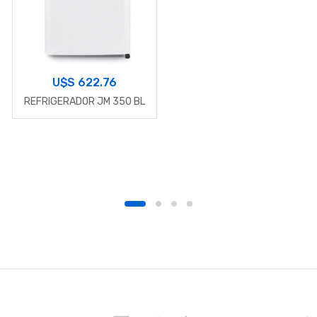
U$S
622.76
REFRIGERADOR JM 350 BL
B
r