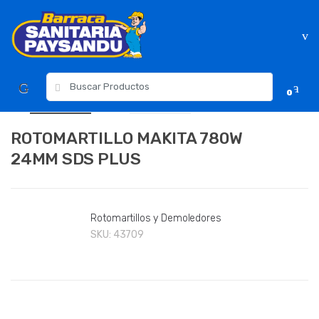
Skip
Skip
to
to
navigation
content
Resultados
0
para:
ROTOMARTILLO MAKITA 780W
24MM SDS PLUS
Rotomartillos y Demoledores
SKU:
43709