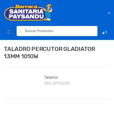
Skip
Skip
to
to
navigation
content
Resultados
0
para:
TALADRO PERCUTOR GLADIATOR
13MM 1010W
Taladros
SKU:
SP913220