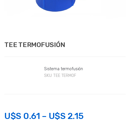
TEE TERMOFUSIÓN
Sistema termofusión
SKU:
TEE TERMOF
U$S
0.61
–
U$S
2.15