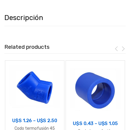
Descripción
Related products
U$S
1.26
–
U$S
2.50
U$S
0.43
–
U$S
1.05
Codo termofusión 45